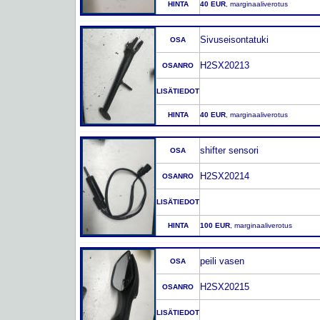
HINTA
40 EUR
, marginaaliverotus
Sivuseisontatuki
OSA
H2SX20213
OSANRO
LISÄTIEDOT
HINTA
40 EUR
, marginaaliverotus
shifter sensori
OSA
H2SX20214
OSANRO
LISÄTIEDOT
HINTA
100 EUR
, marginaaliverotus
peili vasen
OSA
H2SX20215
OSANRO
LISÄTIEDOT