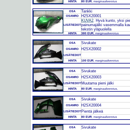
HINTA
80 EUR
, marginaaliverotus
Tankki
OSA
H2SX20001
OSANRO
KUVA2
. Hyvä kunto, yksi pie
painumajälki vasemmalla ka
LISÄTIEDOT
tekstin yläpuolella
HINTA
380 EUR
, marginaaliverotus
Sivukate
OSA
H2SX20002
OSANRO
LISÄTIEDOT
HINTA
100 EUR
, marginaaliverotus
Sivukate
OSA
H2SX20003
OSANRO
Muutama pieni jälki
LISÄTIEDOT
HINTA
80 EUR
, marginaaliverotus,
Sivukate
OSA
H2SX20004
OSANRO
Pientä jälkeä
LISÄTIEDOT
HINTA
80 EUR
, marginaaliverotus
Sivukate
OSA