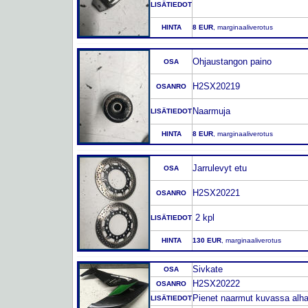
LISÄTIEDOT
HINTA
8 EUR
, marginaaliverotus
Ohjaustangon paino
OSA
H2SX20219
OSANRO
Naarmuja
LISÄTIEDOT
HINTA
8 EUR
, marginaaliverotus
Jarrulevyt etu
OSA
H2SX20221
OSANRO
2 kpl
LISÄTIEDOT
HINTA
130 EUR
, marginaaliverotus
Sivkate
OSA
H2SX20222
OSANRO
Pienet naarmut kuvassa alha
LISÄTIEDOT