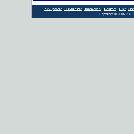
Purkupyörät
|
Purkukelkat
|
Tarvikeosat
|
Renkaat
|
Öljyt
|
Ost
Copyright © 2006-2022 