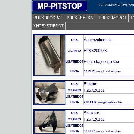
TOIVOMME VARAOSAT
PURKUPYÖRÄT
PURKUKELKAT
PURKUMOPOT
T
YHTEYSTIEDOT
Äänenvaimennin
OSA
H2SX20027B
OSANRO
Pientä käytön jälkeä
LISÄTIEDOT
HINTA
90 EUR
, marginaaliverotus
Etukate
OSA
H2SX20131
OSANRO
LISÄTIEDOT
HINTA
200 EUR
, marginaaliverotus
Sivukate
OSA
H2SX20132
OSANRO
LISÄTIEDOT
HINTA
90 EUR
, marginaaliverotus