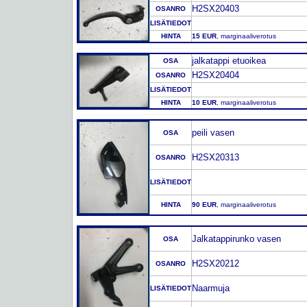
H2SX20403
OSANRO
LISÄTIEDOT
HINTA
15 EUR
, marginaaliverotus
jalkatappi etuoikea
OSA
H2SX20404
OSANRO
LISÄTIEDOT
HINTA
10 EUR
, marginaaliverotus
peili vasen
OSA
H2SX20313
OSANRO
LISÄTIEDOT
HINTA
90 EUR
, marginaaliverotus
Jalkatappirunko vasen
OSA
H2SX20212
OSANRO
Naarmuja
LISÄTIEDOT