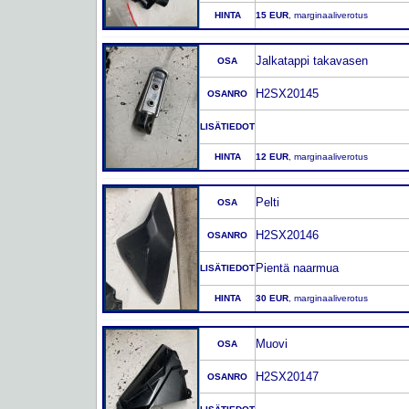
HINTA
15 EUR
, marginaaliverotus
Jalkatappi takavasen
OSA
H2SX20145
OSANRO
LISÄTIEDOT
HINTA
12 EUR
, marginaaliverotus
Pelti
OSA
H2SX20146
OSANRO
Pientä naarmua
LISÄTIEDOT
HINTA
30 EUR
, marginaaliverotus
Muovi
OSA
H2SX20147
OSANRO