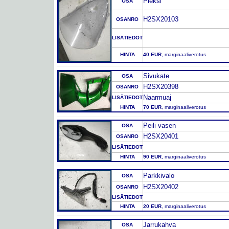
Pleksi
OSA
H2SX20103
OSANRO
LISÄTIEDOT
HINTA
40 EUR
, marginaaliverotus
Sivukate
OSA
H2SX20398
OSANRO
Naarmuaj
LISÄTIEDOT
HINTA
70 EUR
, marginaaliverotus
Peili vasen
OSA
H2SX20401
OSANRO
LISÄTIEDOT
HINTA
90 EUR
, marginaaliverotus
Parkkivalo
OSA
H2SX20402
OSANRO
LISÄTIEDOT
HINTA
20 EUR
, marginaaliverotus
Jarrukahva
OSA