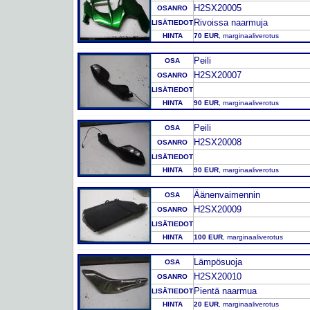
H2SX20005
OSANRO
Rivoissa naarmuja
LISÄTIEDOT
HINTA
70 EUR
, marginaaliverotus
Peili
OSA
H2SX20007
OSANRO
LISÄTIEDOT
HINTA
90 EUR
, marginaaliverotus
Peili
OSA
H2SX20008
OSANRO
LISÄTIEDOT
HINTA
90 EUR
, marginaaliverotus
Äänenvaimennin
OSA
H2SX20009
OSANRO
LISÄTIEDOT
HINTA
100 EUR
, marginaaliverotus
Lämpösuoja
OSA
H2SX20010
OSANRO
Pientä naarmua
LISÄTIEDOT
HINTA
20 EUR
, marginaaliverotus