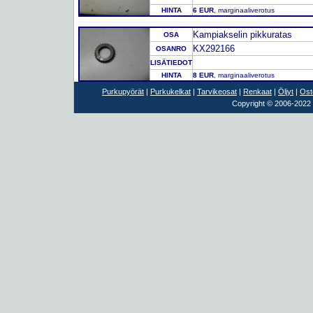
HINTA
6 EUR
, marginaaliverotus
Kampiakselin pikkuratas
OSA
KX292166
OSANRO
LISÄTIEDOT
HINTA
8 EUR
, marginaaliverotus
Purkupyörät
|
Purkukelkat
|
Tarvikeosat
|
Renkaat
|
Öljyt
|
Ost
Copyright © 2006-2022 