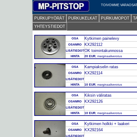
TOIVOMME VARAOSAT
PURKUPYÖRÄT
PURKUKELKAT
PURKUMOPOT
T
YHTEYSTIEDOT
Kytkimen painelevy
OSA
KX292112
OSANRO
OK toimintakunnossa
LISÄTIEDOT
HINTA
20 EUR
, marginaaliverotus
Kampiakselin ratas
OSA
KX292114
OSANRO
LISÄTIEDOT
HINTA
10 EUR
, marginaaliverotus
Kiksin väliratas
OSA
KX292126
OSANRO
LISÄTIEDOT
HINTA
10 EUR
, marginaaliverotus
Kytkimen holkki + laakeri
OSA
KX292164
OSANRO
LISÄTIEDOT