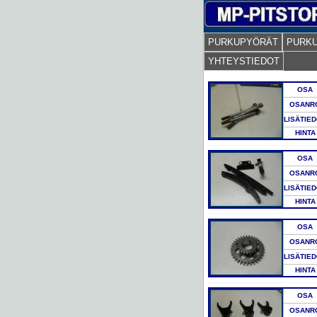
PURKUPYÖRÄT
PURK
YHTEYSTIEDOT
OSA
OSANR
LISÄTIE
HINTA
OSA
OSANR
LISÄTIE
HINTA
OSA
OSANR
LISÄTIE
HINTA
OSA
OSANR