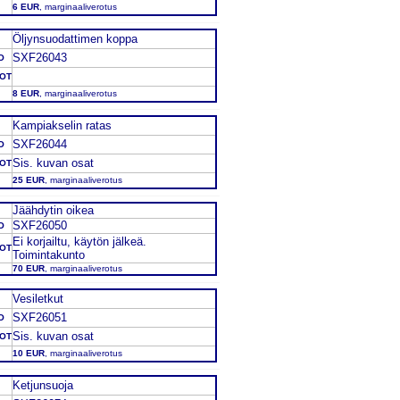
6 EUR
, marginaaliverotus
Öljynsuodattimen koppa
SXF26043
O
DOT
8 EUR
, marginaaliverotus
Kampiakselin ratas
SXF26044
O
Sis. kuvan osat
DOT
25 EUR
, marginaaliverotus
Jäähdytin oikea
SXF26050
O
Ei korjailtu, käytön jälkeä.
DOT
Toimintakunto
70 EUR
, marginaaliverotus
Vesiletkut
SXF26051
O
Sis. kuvan osat
DOT
10 EUR
, marginaaliverotus
Ketjunsuoja