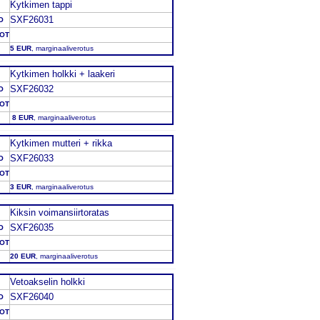
Kytkimen tappi
SXF26031
O
DOT
5 EUR
, marginaaliverotus
Kytkimen holkki + laakeri
SXF26032
O
DOT
8 EUR
, marginaaliverotus
Kytkimen mutteri + rikka
SXF26033
O
DOT
3 EUR
, marginaaliverotus
Kiksin voimansiirtoratas
SXF26035
O
DOT
20 EUR
, marginaaliverotus
Vetoakselin holkki
SXF26040
O
DOT