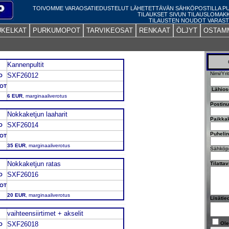
TOIVOMME VARAOSATIEDUSTELUT LÄHETETTÄVÄN SÄHKÖPOSTILLA 
TILAUKSET SIVUN TILAUSLOMAK
TILAUSTEN NOUDOT VARAST
UKELKAT
PURKUMOPOT
TARVIKEOSAT
RENKAAT
ÖLJYT
OSTAM
Kannenpultit
Nimi/Yri
SXF26012
O
DOT
Lähios
6 EUR
, marginaaliverotus
Postin
Nokkaketjun laaharit
Paikka
SXF26014
O
Puheli
DOT
35 EUR
, marginaaliverotus
Sähköpo
Nokkaketjun ratas
Tilatta
SXF26016
O
DOT
20 EUR
, marginaaliverotus
Lisätie
vaihteensiirtimet + akselit
SXF26018
Ole
O