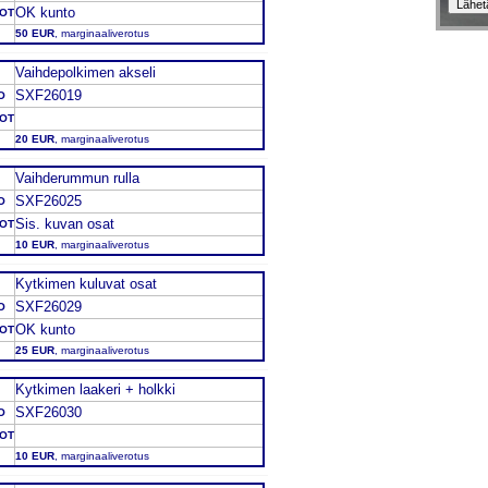
OK kunto
DOT
50 EUR
, marginaaliverotus
Vaihdepolkimen akseli
SXF26019
O
DOT
20 EUR
, marginaaliverotus
Vaihderummun rulla
SXF26025
O
Sis. kuvan osat
DOT
10 EUR
, marginaaliverotus
Kytkimen kuluvat osat
SXF26029
O
OK kunto
DOT
25 EUR
, marginaaliverotus
Kytkimen laakeri + holkki
SXF26030
O
DOT
10 EUR
, marginaaliverotus