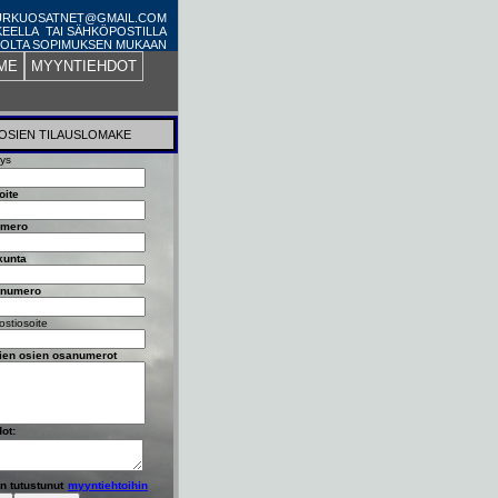
PURKUOSATNET@GMAIL.COM
KEELLA TAI SÄHKÖPOSTILLA
OLTA SOPIMUKSEN MUKAAN
ME
MYYNTIEHDOT
OSIEN TILAUSLOMAKE
tys
oite
umero
kunta
nnumero
stiosoite
vien osien osanumerot
dot:
n tutustunut
myyntiehtoihin