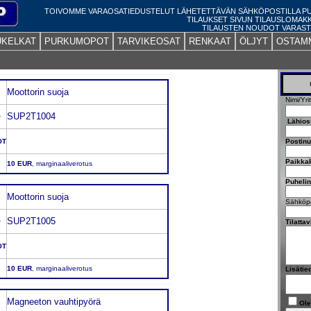
TOIVOMME VARAOSATIEDUSTELUT LÄHETETTÄVÄN SÄHKÖPOSTILLA 
TILAUKSET SIVUN TILAUSLOMAK
TILAUSTEN NOUDOT VARAST
UKELKAT
PURKUMOPOT
TARVIKEOSAT
RENKAAT
ÖLJYT
OSTAM
Moottorin suoja
Nimi/Yri
SUP2T1004
O
Lähios
OT
Postin
Paikka
10 EUR
, marginaaliverotus
Puheli
Moottorin suoja
Sähköpo
SUP2T1005
O
Tilatta
OT
10 EUR
, marginaaliverotus
Lisätie
Magneeton vauhtipyörä
Ole