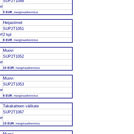
SUP2T1048
O
OT
5 EUR
, marginaaliverotus
Heijastimet
SUP2T1051
O
2 kpl
OT
8 EUR
, marginaaliverotus
Muovi
SUP2T1052
O
OT
10 EUR
, marginaaliverotus
Muovi
SUP2T1053
O
OT
8 EUR
, marginaaliverotus
Takakatteen välikate
SUP2T1067
O
OT
15 EUR
, marginaaliverotus
Muovi