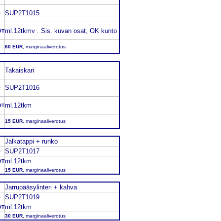
SUP2T1015
O
ml.12tkmv . Sis. kuvan osat, OK kunto
OT
60 EUR
, marginaaliverotus
Takaiskari
SUP2T1016
O
ml.12tkm
OT
15 EUR
, marginaaliverotus
Jalkatappi + runko
SUP2T1017
O
ml.12tkm
OT
15 EUR
, marginaaliverotus
Jarrupääsylinteri + kahva
SUP2T1019
O
ml.12tkm
OT
30 EUR
, marginaaliverotus