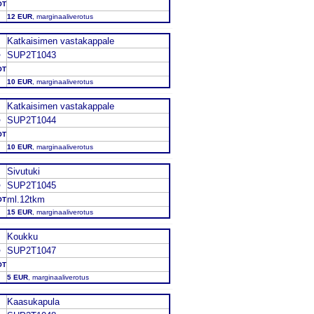
OT
12 EUR
, marginaaliverotus
Katkaisimen vastakappale
SUP2T1043
O
OT
10 EUR
, marginaaliverotus
Katkaisimen vastakappale
SUP2T1044
O
OT
10 EUR
, marginaaliverotus
Sivutuki
SUP2T1045
O
ml.12tkm
OT
15 EUR
, marginaaliverotus
Koukku
SUP2T1047
O
OT
5 EUR
, marginaaliverotus
Kaasukapula