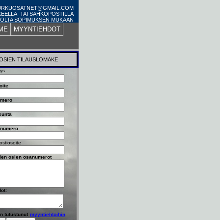
PURKUOSATNET@GMAIL.COM
KEELLA TAI SÄHKÖPOSTILLA
OLTA SOPIMUKSEN MUKAAN
ME
MYYNTIEHDOT
OSIEN TILAUSLOMAKE
tys
oite
umero
kunta
nnumero
stiosoite
vien osien osanumerot
dot:
n tutustunut
myyntiehtoihin