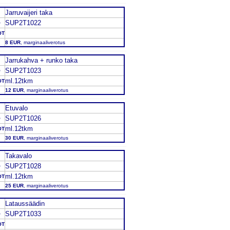
Jarruvaijeri taka
SUP2T1022
O
OT
8 EUR
, marginaaliverotus
Jarrukahva + runko taka
SUP2T1023
O
ml.12tkm
OT
12 EUR
, marginaaliverotus
Etuvalo
SUP2T1026
O
ml.12tkm
OT
30 EUR
, marginaaliverotus
Takavalo
SUP2T1028
O
ml.12tkm
OT
25 EUR
, marginaaliverotus
Lataussäädin
SUP2T1033
O
OT