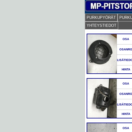
PURKUPYÖRÄT
PURK
YHTEYSTIEDOT
OSA
OSANR
LISÄTIED
HINTA
OSA
OSANR
LISÄTIED
HINTA
OSA