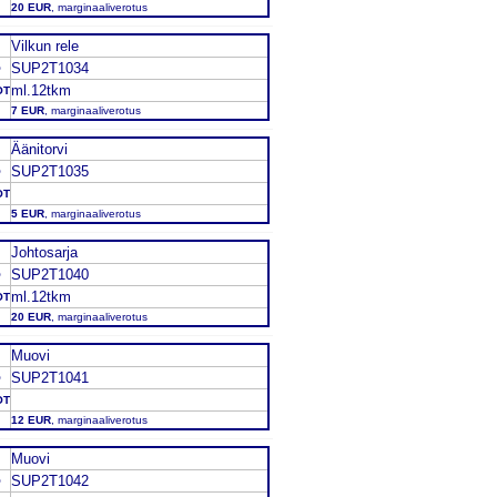
20 EUR
, marginaaliverotus
Vilkun rele
SUP2T1034
O
ml.12tkm
OT
7 EUR
, marginaaliverotus
Äänitorvi
SUP2T1035
O
OT
5 EUR
, marginaaliverotus
Johtosarja
SUP2T1040
O
ml.12tkm
OT
20 EUR
, marginaaliverotus
Muovi
SUP2T1041
O
OT
12 EUR
, marginaaliverotus
Muovi
SUP2T1042
O