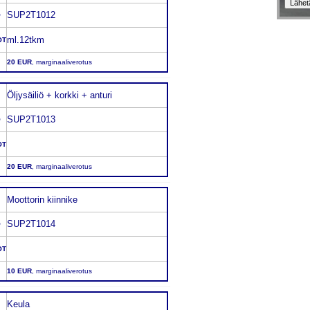
SUP2T1012
O
ml.12tkm
OT
20 EUR
, marginaaliverotus
Öljysäiliö + korkki + anturi
SUP2T1013
O
OT
20 EUR
, marginaaliverotus
Moottorin kiinnike
SUP2T1014
O
OT
10 EUR
, marginaaliverotus
Keula