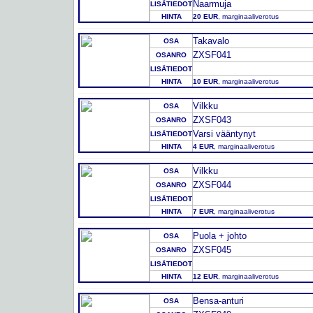
Naarmuja
LISÄTIEDOT
HINTA
20 EUR
, marginaaliverotus
Takavalo
OSA
ZXSF041
OSANRO
LISÄTIEDOT
HINTA
10 EUR
, marginaaliverotus
Vilkku
OSA
ZXSF043
OSANRO
Varsi vääntynyt
LISÄTIEDOT
HINTA
4 EUR
, marginaaliverotus
Vilkku
OSA
ZXSF044
OSANRO
LISÄTIEDOT
HINTA
7 EUR
, marginaaliverotus
Puola + johto
OSA
ZXSF045
OSANRO
LISÄTIEDOT
HINTA
12 EUR
, marginaaliverotus
Bensa-anturi
OSA