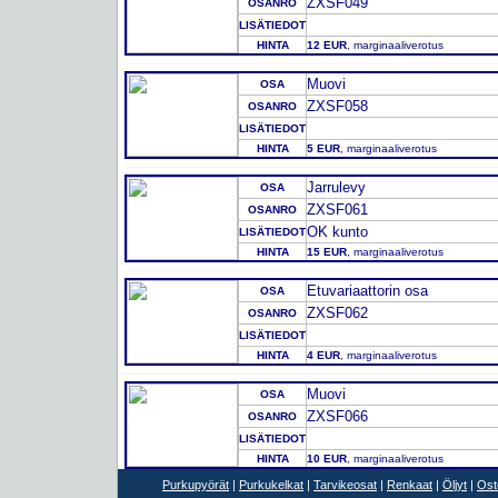
ZXSF049
OSANRO
LISÄTIEDOT
HINTA
12 EUR
, marginaaliverotus
Muovi
OSA
ZXSF058
OSANRO
LISÄTIEDOT
HINTA
5 EUR
, marginaaliverotus
Jarrulevy
OSA
ZXSF061
OSANRO
OK kunto
LISÄTIEDOT
HINTA
15 EUR
, marginaaliverotus
Etuvariaattorin osa
OSA
ZXSF062
OSANRO
LISÄTIEDOT
HINTA
4 EUR
, marginaaliverotus
Muovi
OSA
ZXSF066
OSANRO
LISÄTIEDOT
HINTA
10 EUR
, marginaaliverotus
Purkupyörät
|
Purkukelkat
|
Tarvikeosat
|
Renkaat
|
Öljyt
|
Ost