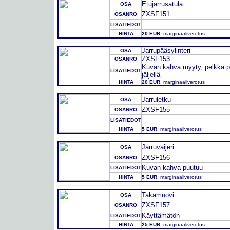
Etujarrusatula
OSA
ZXSF151
OSANRO
LISÄTIEDOT
HINTA
20 EUR
, marginaaliverotus
Jarrupääsylinteri
OSA
ZXSF153
OSANRO
Kuvan kahva myyty, pelkkä pä
LISÄTIEDOT
jäljellä
HINTA
20 EUR
, marginaaliverotus
Jarruletku
OSA
ZXSF155
OSANRO
LISÄTIEDOT
HINTA
5 EUR
, marginaaliverotus
Jarruvaijeri
OSA
ZXSF156
OSANRO
Kuvan kahva puutuu
LISÄTIEDOT
HINTA
5 EUR
, marginaaliverotus
Takamuovi
OSA
ZXSF157
OSANRO
Käyttämätön
LISÄTIEDOT
HINTA
25 EUR
, marginaaliverotus