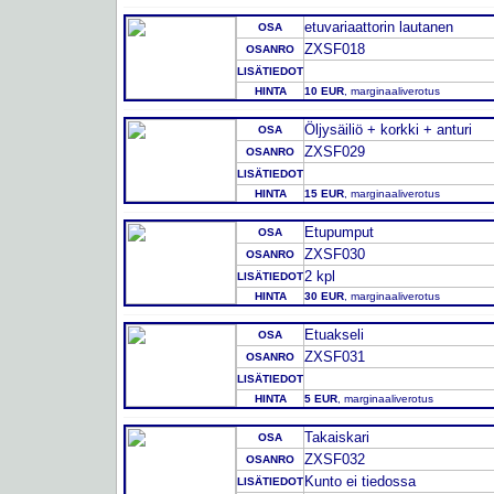
etuvariaattorin lautanen
OSA
ZXSF018
OSANRO
LISÄTIEDOT
HINTA
10 EUR
, marginaaliverotus
Öljysäiliö + korkki + anturi
OSA
ZXSF029
OSANRO
LISÄTIEDOT
HINTA
15 EUR
, marginaaliverotus
Etupumput
OSA
ZXSF030
OSANRO
2 kpl
LISÄTIEDOT
HINTA
30 EUR
, marginaaliverotus
Etuakseli
OSA
ZXSF031
OSANRO
LISÄTIEDOT
HINTA
5 EUR
, marginaaliverotus
Takaiskari
OSA
ZXSF032
OSANRO
Kunto ei tiedossa
LISÄTIEDOT