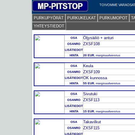
TOIVOMME VARAOSAT
PURKUPYÖRÄT
PURKUKELKAT
PURKUMOPOT
T
YHTEYSTIEDOT
Öljysäiliö + anturi
OSA
ZXSF108
OSANRO
LISÄTIEDOT
HINTA
20 EUR
, marginaaliverotus
Keula
OSA
ZXSF109
OSANRO
OK kunnossa
LISÄTIEDOT
HINTA
55 EUR
, marginaaliverotus
Sivutuki
OSA
ZXSF113
OSANRO
LISÄTIEDOT
HINTA
15 EUR
, marginaaliverotus
Takavilkut
OSA
ZXSF115
OSANRO
LISÄTIEDOT