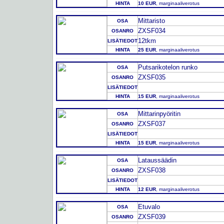
HINTA
10 EUR
, marginaaliverotus
Mittaristo
OSA
ZXSF034
OSANRO
12tkm
LISÄTIEDOT
HINTA
25 EUR
, marginaaliverotus
Putsarikotelon runko
OSA
ZXSF035
OSANRO
LISÄTIEDOT
HINTA
15 EUR
, marginaaliverotus
Mittarinpyöritin
OSA
ZXSF037
OSANRO
LISÄTIEDOT
HINTA
15 EUR
, marginaaliverotus
Lataussäädin
OSA
ZXSF038
OSANRO
LISÄTIEDOT
HINTA
12 EUR
, marginaaliverotus
Etuvalo
OSA
ZXSF039
OSANRO