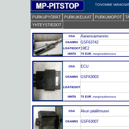
TOIVOMME VARAOSAT
PURKUPYÖRÄT
PURKUKELKAT
PURKUMOPOT
T
YHTEYSTIEDOT
Äänenvaimennin
OSA
GSF63742
OSANRO
19E2
LISÄTIEDOT
HINTA
75 EUR
, marginaaliverotus
ECU
OSA
GSF63003
OSANRO
LISÄTIEDOT
HINTA
75 EUR
, marginaaliverotus
Akun päällimuovi
OSA
GSF63007
OSANRO