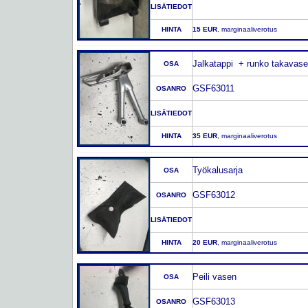
LISÄTIEDOT
HINTA
15 EUR
, marginaaliverotus
Jalkatappi + runko takavas
OSA
GSF63011
OSANRO
LISÄTIEDOT
HINTA
35 EUR
, marginaaliverotus
Työkalusarja
OSA
GSF63012
OSANRO
LISÄTIEDOT
HINTA
20 EUR
, marginaaliverotus
Peili vasen
OSA
GSF63013
OSANRO