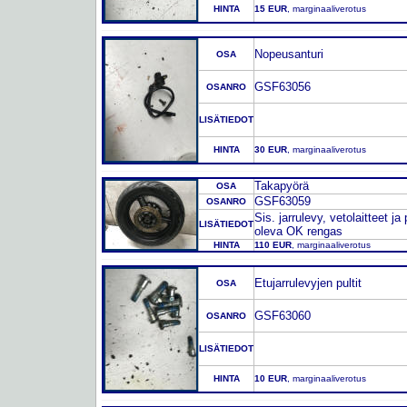
HINTA
15 EUR
, marginaaliverotus
Nopeusanturi
OSA
GSF63056
OSANRO
LISÄTIEDOT
HINTA
30 EUR
, marginaaliverotus
Takapyörä
OSA
GSF63059
OSANRO
Sis. jarrulevy, vetolaitteet ja 
LISÄTIEDOT
oleva OK rengas
HINTA
110 EUR
, marginaaliverotus
Etujarrulevyjen pultit
OSA
GSF63060
OSANRO
LISÄTIEDOT
HINTA
10 EUR
, marginaaliverotus