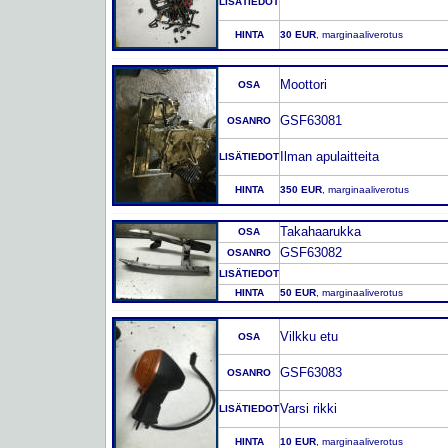
LISÄTIEDOT
HINTA
30 EUR
, marginaaliverotus
Moottori
OSA
GSF63081
OSANRO
Ilman apulaitteita
LISÄTIEDOT
HINTA
350 EUR
, marginaaliverotus
Takahaarukka
OSA
GSF63082
OSANRO
LISÄTIEDOT
HINTA
50 EUR
, marginaaliverotus
Vilkku etu
OSA
GSF63083
OSANRO
Varsi rikki
LISÄTIEDOT
HINTA
10 EUR
, marginaaliverotus