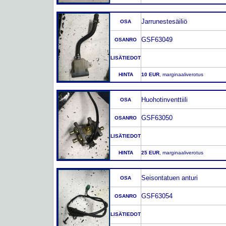
Jarrunestesäiliö
OSA
GSF63049
OSANRO
LISÄTIEDOT
HINTA
10 EUR
, marginaaliverotus
Huohotinventtiili
OSA
GSF63050
OSANRO
LISÄTIEDOT
HINTA
25 EUR
, marginaaliverotus
Seisontatuen anturi
OSA
GSF63054
OSANRO
LISÄTIEDOT