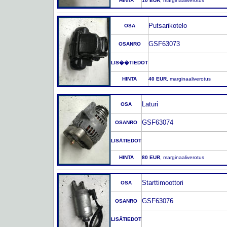
HINTA
10 EUR
, marginaaliverotus
Putsarikotelo
OSA
GSF63073
OSANRO
LIS��TIEDOT
HINTA
40 EUR
, marginaaliverotus
Laturi
OSA
GSF63074
OSANRO
LISÄTIEDOT
HINTA
80 EUR
, marginaaliverotus
Starttimoottori
OSA
GSF63076
OSANRO
LISÄTIEDOT