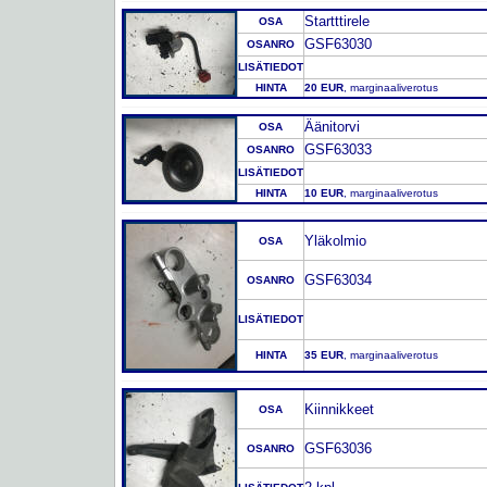
Startttirele
OSA
GSF63030
OSANRO
LISÄTIEDOT
HINTA
20 EUR
, marginaaliverotus
Äänitorvi
OSA
GSF63033
OSANRO
LISÄTIEDOT
HINTA
10 EUR
, marginaaliverotus
Yläkolmio
OSA
GSF63034
OSANRO
LISÄTIEDOT
HINTA
35 EUR
, marginaaliverotus
Kiinnikkeet
OSA
GSF63036
OSANRO