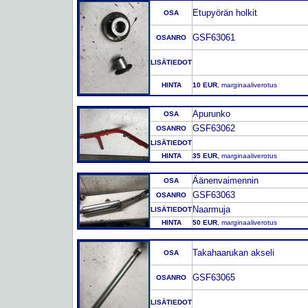
Etupyörän holkit
OSA
GSF63061
OSANRO
LISÄTIEDOT
HINTA
10 EUR
, marginaaliverotus
Apurunko
OSA
GSF63062
OSANRO
LISÄTIEDOT
HINTA
35 EUR
, marginaaliverotus
Äänenvaimennin
OSA
GSF63063
OSANRO
Naarmuja
LISÄTIEDOT
HINTA
50 EUR
, marginaaliverotus
Takahaarukan akseli
OSA
GSF63065
OSANRO
LISÄTIEDOT