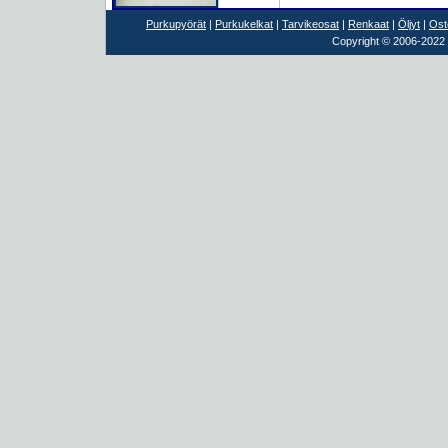
Purkupyörät
|
Purkukelkat
|
Tarvikeosat
|
Renkaat
|
Öljyt
|
Ost
Copyright © 2006-2022 