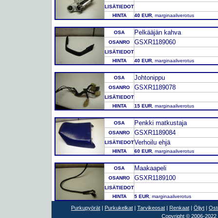
LISÄTIEDOT
HINTA
40 EUR
, marginaaliverotus
Pelkääjän kahva
OSA
GSXR1189060
OSANRO
LISÄTIEDOT
HINTA
40 EUR
, marginaaliverotus
Johtonippu
OSA
GSXR1189078
OSANRO
LISÄTIEDOT
HINTA
15 EUR
, marginaaliverotus
Penkki matkustaja
OSA
GSXR1189084
OSANRO
Verhoilu ehjä
LISÄTIEDOT
HINTA
60 EUR
, marginaaliverotus
Maakaapeli
OSA
GSXR1189100
OSANRO
LISÄTIEDOT
HINTA
5 EUR
, marginaaliverotus
Purkupyörät
|
Purkukelkat
|
Tarvikeosat
|
Renkaat
|
Öljyt
|
Ost
Copyright © 2006-2022 