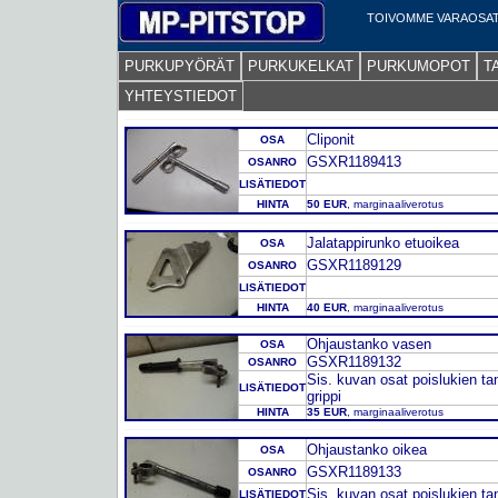
TOIVOMME VARAOSAT
PURKUPYÖRÄT
PURKUKELKAT
PURKUMOPOT
T
YHTEYSTIEDOT
Cliponit
OSA
GSXR1189413
OSANRO
LISÄTIEDOT
HINTA
50 EUR
, marginaaliverotus
Jalatappirunko etuoikea
OSA
GSXR1189129
OSANRO
LISÄTIEDOT
HINTA
40 EUR
, marginaaliverotus
Ohjaustanko vasen
OSA
GSXR1189132
OSANRO
Sis. kuvan osat poislukien ta
LISÄTIEDOT
grippi
HINTA
35 EUR
, marginaaliverotus
Ohjaustanko oikea
OSA
GSXR1189133
OSANRO
Sis. kuvan osat poislukien t
LISÄTIEDOT