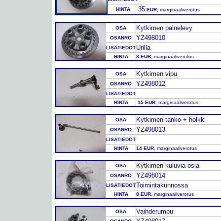
35
HINTA
EUR
, marginaaliverotus
Kytkimen painelevy
OSA
YZ498010
OSANRO
Urilla
LISÄTIEDOT
HINTA
8 EUR
, marginaaliverotus
Kytkimen vipu
OSA
YZ498012
OSANRO
LISÄTIEDOT
HINTA
15 EUR
, marginaaliverotus
Kytkimen tanko + holkki
OSA
YZ498013
OSANRO
LISÄTIEDOT
HINTA
14 EUR
, marginaaliverotus
Kytkimen kuluvia osia
OSA
YZ498014
OSANRO
Toimintakunnossa
LISÄTIEDOT
HINTA
8 EUR
, marginaaliverotus
Vaihderumpu
OSA