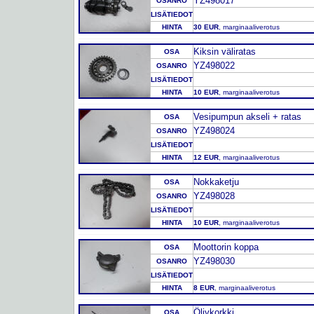
YZ498017
OSANRO
LISÄTIEDOT
HINTA
30 EUR
, marginaaliverotus
Kiksin väliratas
OSA
YZ498022
OSANRO
LISÄTIEDOT
HINTA
10 EUR
, marginaaliverotus
Vesipumpun akseli + ratas
OSA
YZ498024
OSANRO
LISÄTIEDOT
HINTA
12 EUR
, marginaaliverotus
Nokkaketju
OSA
YZ498028
OSANRO
LISÄTIEDOT
HINTA
10 EUR
, marginaaliverotus
Moottorin koppa
OSA
YZ498030
OSANRO
LISÄTIEDOT
HINTA
8 EUR
, marginaaliverotus
Öljykorkki
OSA