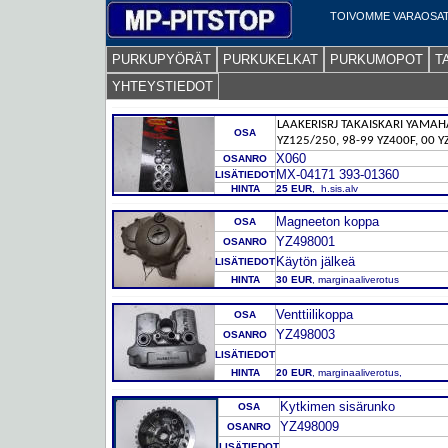
TOIVOMME VARAOSAT
PURKUPYÖRÄT
PURKUKELKAT
PURKUMOPOT
T
YHTEYSTIEDOT
LAAKERISRJ TAKAISKARI YAMAH
OSA
YZ125/250, 98-99 YZ400F, 00 Y
X060
OSANRO
MX-04171 393-01360
LISÄTIEDOT
HINTA
25 EUR
, h.sis.alv
Magneeton koppa
OSA
YZ498001
OSANRO
Käytön jälkeä
LISÄTIEDOT
HINTA
30 EUR
, marginaaliverotus
Venttiilikoppa
OSA
YZ498003
OSANRO
LISÄTIEDOT
HINTA
20 EUR
, marginaaliverotus,
Kytkimen sisärunko
OSA
YZ498009
OSANRO
LISÄTIEDOT