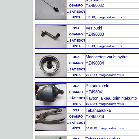
YZ498032
OSANRO
LISÄTIEDOT
HINTA
5 EUR
, marginaaliverotus
Vesiputki
OSA
YZ498033
OSANRO
LISÄTIEDOT
HINTA
8 EUR
, marginaaliverotus
Magneeton vauhtipyörä
OSA
YZ498034
OSANRO
LISÄTIEDOT
HINTA
70 EUR
, marginaaliverotus
Putsarikotelo
OSA
YZ498041
OSANRO
Käytön jälkeä, toimintakunto
LISÄTIEDOT
HINTA
40 EUR
, marginaaliverotus
Takahaarukka
OSA
YZ498048
OSANRO
LISÄTIEDOT
HINTA
50 EUR
, marginaaliverotus