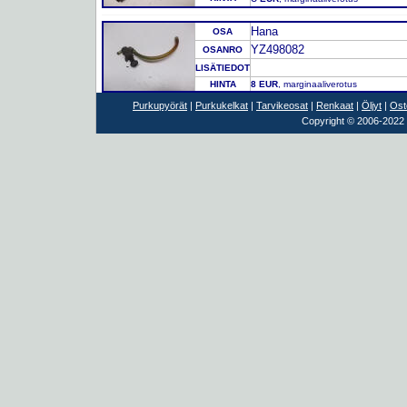
Hana
OSA
YZ498082
OSANRO
LISÄTIEDOT
HINTA
8 EUR
, marginaaliverotus
Purkupyörät
|
Purkukelkat
|
Tarvikeosat
|
Renkaat
|
Öljyt
|
Ost
Copyright © 2006-2022 