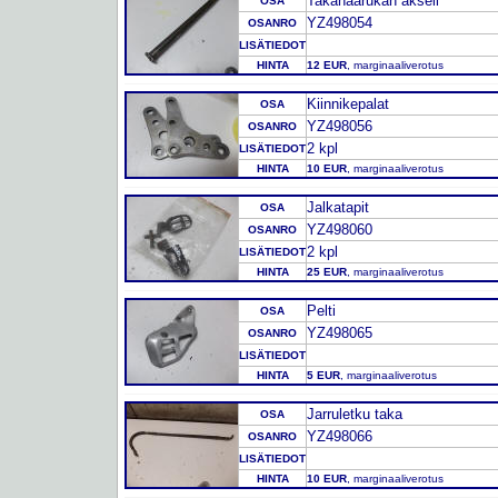
Takahaarukan akseli
OSA
YZ498054
OSANRO
LISÄTIEDOT
HINTA
12 EUR
, marginaaliverotus
Kiinnikepalat
OSA
YZ498056
OSANRO
2 kpl
LISÄTIEDOT
HINTA
10 EUR
, marginaaliverotus
Jalkatapit
OSA
YZ498060
OSANRO
2 kpl
LISÄTIEDOT
HINTA
25 EUR
, marginaaliverotus
Pelti
OSA
YZ498065
OSANRO
LISÄTIEDOT
HINTA
5 EUR
, marginaaliverotus
Jarruletku taka
OSA
YZ498066
OSANRO
LISÄTIEDOT
HINTA
10 EUR
, marginaaliverotus