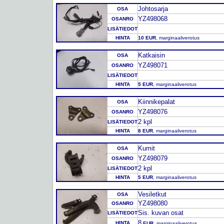
Johtosarja
OSA
YZ498068
OSANRO
LISÄTIEDOT
HINTA
10 EUR
, marginaaliverotus
Katkaisin
OSA
YZ498071
OSANRO
LISÄTIEDOT
HINTA
5 EUR
, marginaaliverotus
Kiinnikepalat
OSA
YZ498076
OSANRO
2 kpl
LISÄTIEDOT
HINTA
8 EUR
, marginaaliverotus
Kumit
OSA
YZ498079
OSANRO
2 kpl
LISÄTIEDOT
HINTA
5 EUR
, marginaaliverotus
Vesiletkut
OSA
YZ498080
OSANRO
Sis. kuvan osat
LISÄTIEDOT
8
HINTA
EUR
, marginaaliverotus