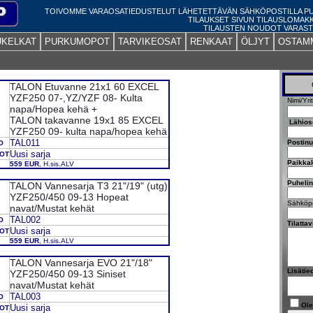
TOIVOMME VARAOSATIEDUSTELUT LÄHETETTÄVÄN SÄHKÖPOSTILLA 
TILAUKSET SIVUN TILAUSLOMAK
TILAUSTEN NOUDOT VARAST
UKELKAT
PURKUMOPOT
TARVIKEOSAT
RENKAAT
ÖLJYT
OSTAM
TALON Etuvanne 21x1 60 EXCEL
YZF250 07-,YZ/YZF 08- Kulta
Nimi/Yri
napa/Hopea kehä +
TALON takavanne 19x1 85 EXCEL
Lähios
YZF250 09- kulta napa/hopea kehä
TAL011
Postin
O
Uusi sarja
DOT
Paikka
559 EUR
, H.sis.ALV
Puheli
TALON Vannesarja T3 21"/19" (utg)
YZF250/450 09-13 Hopeat
Sähköpo
navat/Mustat kehät
TAL002
O
Tilatta
Uusi sarja
DOT
559 EUR
, H.sis.ALV
TALON Vannesarja EVO 21"/18"
Lisätie
YZF250/450 09-13 Siniset
navat/Mustat kehät
TAL003
O
Ole
Uusi sarja
DOT