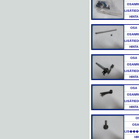
OSANR
LISÄTIE
HINTA
OSA
OSANR
LISÄTIE
HINTA
OSA
OSANR
LISÄTIE
HINTA
OSA
OSANR
LISÄTIE
HINTA
O
OSA
LIS���
HI