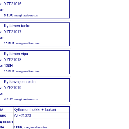
YZF21016
O
DOT
5 EUR
, marginaaliverotus
Kytkimen tanko
YZF21017
O
DOT
10 EUR
, marginaaliverotus
Kytkimen vipu
YZF21018
O
130H
DOT
15 EUR
, marginaaliverotus
Kytkinvaijerin pidin
YZF21019
O
DOT
4 EUR
, marginaaliverotus
Kytkimen holkki + laakeri
SA
YZF21020
NRO
�TIEDOT
NTA
8 EUR
, marginaaliverotus