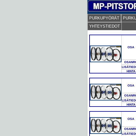
PURKUPYÖRÄT
PURK
YHTEYSTIEDOT
OSA
OSANR
LISÄTIE
HINTA
OSA
OSANR
LISÄTIE
HINTA
OSA
OSANR
LISÄTIE