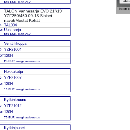
559 EUR
, H.sis.ALV
insert 
TALON Vannesarja EVO 21"/19"
YZF250/450 09-13 Siniset
navat/Mustat Kehät
TAL004
O
Uusi sarja
DOT
559 EUR
, H.sis.ALV
Venttiilikoppa
YZF21004
O
130H
DOT
25 EUR
, marginaaliverotus
Nokkaketju
YZF21007
O
130H
DOT
10 EUR
, marginaaliverotus
Kytkinkruunu
YZF21012
O
130H
DOT
75 EUR
, marginaaliverotus
Kytkinjouset