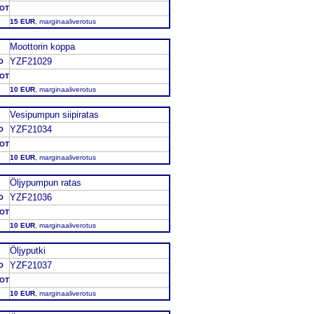
DOT
15 EUR
, marginaaliverotus
Moottorin koppa
YZF21029
O
DOT
10 EUR
, marginaaliverotus
Vesipumpun siipiratas
YZF21034
O
DOT
10 EUR
, marginaaliverotus
Öljypumpun ratas
YZF21036
O
DOT
10 EUR
, marginaaliverotus
Öljyputki
YZF21037
O
DOT
10 EUR
, marginaaliverotus