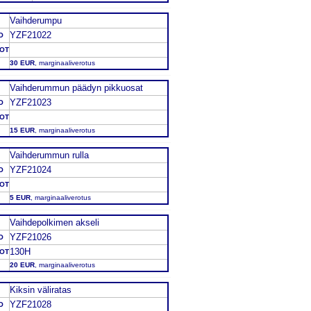
Vaihderumpu
YZF21022
O
DOT
30 EUR
, marginaaliverotus
Vaihderummun päädyn pikkuosat
YZF21023
O
DOT
15 EUR
, marginaaliverotus
Vaihderummun rulla
YZF21024
O
DOT
5 EUR
, marginaaliverotus
Vaihdepolkimen akseli
YZF21026
O
130H
DOT
20 EUR
, marginaaliverotus
Kiksin väliratas
YZF21028
O