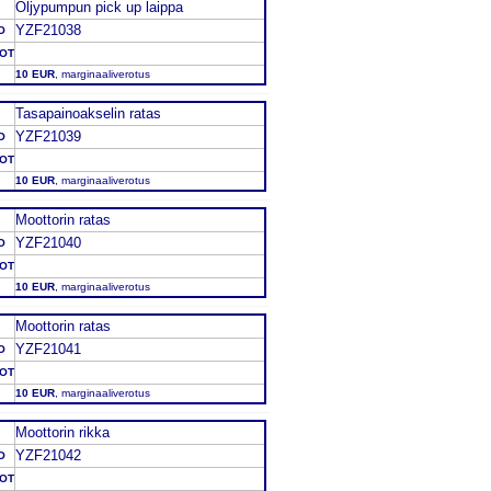
Öljypumpun pick up laippa
YZF21038
O
DOT
10 EUR
, marginaaliverotus
Tasapainoakselin ratas
YZF21039
O
DOT
10 EUR
, marginaaliverotus
Moottorin ratas
YZF21040
O
DOT
10 EUR
, marginaaliverotus
Moottorin ratas
YZF21041
O
DOT
10 EUR
, marginaaliverotus
Moottorin rikka
YZF21042
O
DOT