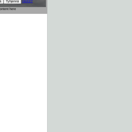
OHJEET
content here