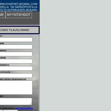
PURKUOSATNET@GMAIL.COM
KEELLA TAI SÄHKÖPOSTILLA
OLTA SOPIMUKSEN MUKAAN
ME
MYYNTIEHDOT
OSIEN TILAUSLOMAKE
tys
oite
umero
kunta
nnumero
stiosoite
vien osien osanumerot
dot:
n tutustunut
myyntiehtoihin