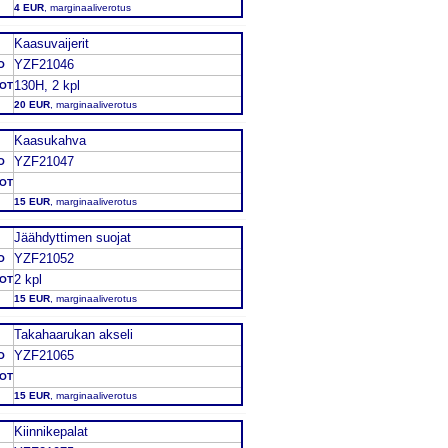
4 EUR
, marginaaliverotus
Kaasuvaijerit
YZF21046
O
130H, 2 kpl
DOT
20 EUR
, marginaaliverotus
Kaasukahva
YZF21047
O
DOT
15 EUR
, marginaaliverotus
Jäähdyttimen suojat
YZF21052
O
2 kpl
DOT
15 EUR
, marginaaliverotus
Takahaarukan akseli
YZF21065
O
DOT
15 EUR
, marginaaliverotus
Kiinnikepalat