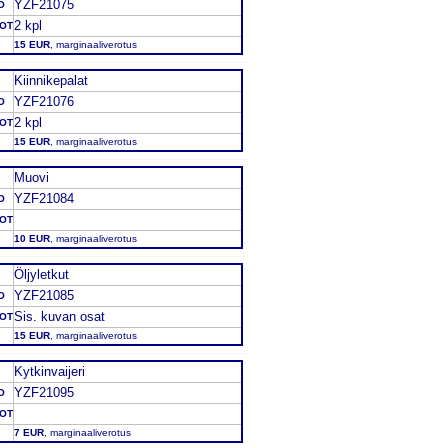
YZF21075
O
2 kpl
DOT
15 EUR
, marginaaliverotus
Kiinnikepalat
YZF21076
O
2 kpl
DOT
15 EUR
, marginaaliverotus
Muovi
YZF21084
O
DOT
10 EUR
, marginaaliverotus
Öljyletkut
YZF21085
O
Sis. kuvan osat
DOT
15 EUR
, marginaaliverotus
Kytkinvaijeri
YZF21095
O
DOT
7 EUR
, marginaaliverotus